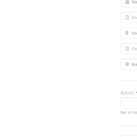
RUC/CC 
Ruc o Cé