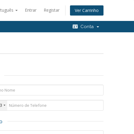
rtuguês
Entrar
Registar
Ver Carrinho
Conta
3
o