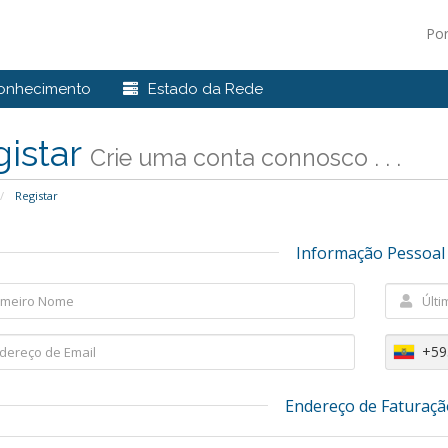
Po
onhecimento
Estado da Rede
gistar
Crie uma conta connosco . . .
Registar
Informação Pessoal
+59
Endereço de Faturaçã