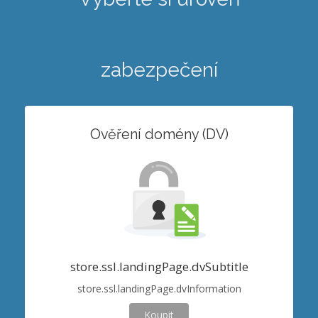
zabezpečení
Ověření domény (DV)
store.ssl.landingPage.dvSubtitle
store.ssl.landingPage.dvInformation
Koupit