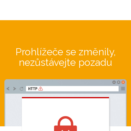
Prohlížeče se změnily,
nezůstávejte pozadu