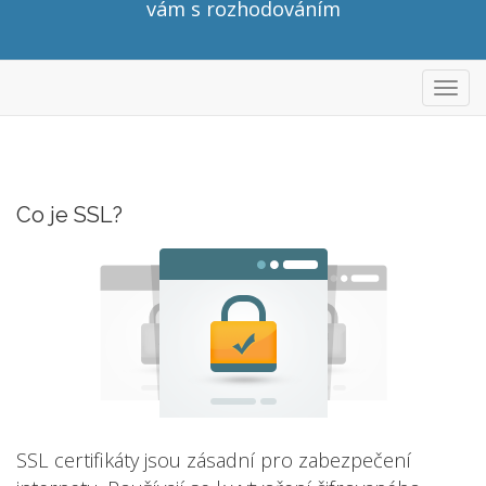
vám s rozhodováním
Přep
navig
Co je SSL?
SSL certifikáty jsou zásadní pro zabezpečení