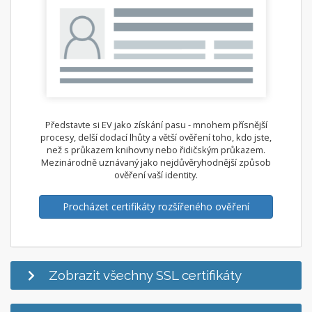
Představte si EV jako získání pasu - mnohem přísnější
procesy, delší dodací lhůty a větší ověření toho, kdo jste,
než s průkazem knihovny nebo řidičským průkazem.
Mezinárodně uznávaný jako nejdůvěryhodnější způsob
ověření vaší identity.
Procházet certifikáty rozšířeného ověření
Zobrazit všechny SSL certifikáty