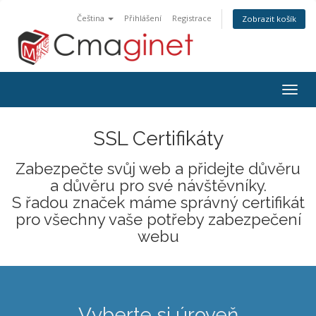
Čeština
Přihlášení
Registrace
Zobrazit košík
Přep
navig
SSL Certifikáty
Zabezpečte svůj web a přidejte důvěru
a důvěru pro své návštěvníky.
S řadou značek máme správný certifikát
pro všechny vaše potřeby zabezpečení
webu
Vyberte si úroveň