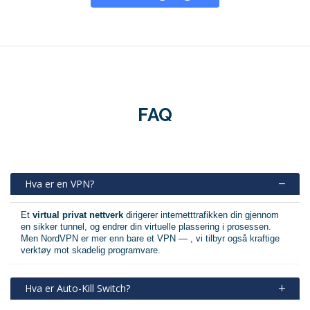
FAQ
Hva er en VPN?
Et
virtual privat nettverk
dirigerer internetttrafikken din gjennom
en sikker tunnel, og endrer din virtuelle plassering i prosessen.
Men NordVPN er mer enn bare et VPN — , vi tilbyr også kraftige
verktøy mot skadelig programvare.
Hva er Auto-Kill Switch?