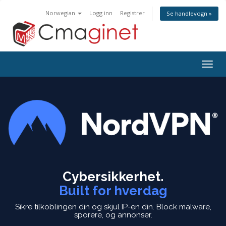
Norwegian
Logg inn
Registrer
Se handlevogn »
Bytt
navig
Cybersikkerhet.
Built for hverdag
Sikre tilkoblingen din og skjul IP-en din.
Block malware,
sporere, og annonser.