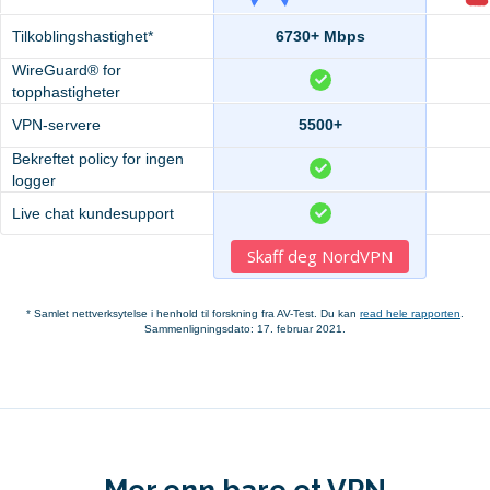
Tilkoblingshastighet*
6730+ Mbps
WireGuard® for
topphastigheter
VPN-servere
5500+
Bekreftet policy for ingen
logger
Live chat kundesupport
Skaff deg NordVPN
* Samlet nettverksytelse i henhold til forskning fra AV-Test. Du kan
read hele rapporten
.
Sammenligningsdato: 17. februar 2021.
Mer enn bare et VPN