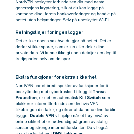
NordVPN beskytter forbindelsen din med neste
generasjons kryptering, slik at du kan logge på
kontoene dine, foreta bankoverføringer og handle på
nettet uten bekymringer. Selv på ubeskyttet Wi-Fi.
Retningslinjer for ingen logger
Det er ikke noens sak hva du gjør på nettet. Det er
derfor vi ikke sporer, samler inn eller deler dine
private data. Vi kunne ikke gi noen detaljer om deg til
tredjeparter, selv om de spør.
Ekstra funksjoner for ekstra sikkerhet
NordVPN har et bredt spekter av funksjoner for å
beskytte deg mot cybertrusler. I tillegg til
Threat
Protection
, er det en automatisk
Kill Switch
som
blokkerer internettforbindelsen din hvis VPN-
tilkoblingen din faller, og sikrer at dataene dine forblir
trygge.
Double VPN
vil hjelpe når et høyt nivå av
online sikkerhet er nødvendig på grunn av statlig
sensur og strenge internettforskrifter. Du vil også
være beskyttet mot
DNS -lekkasjer
.