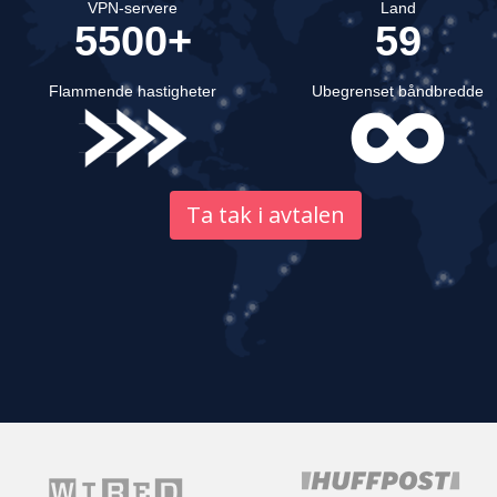
VPN-servere
Land
5500+
59
Flammende hastigheter
Ubegrenset båndbredde
Ta tak i avtalen