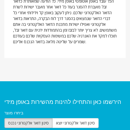
הכל עובד באופן אוטומטי באופן מידי. כל הודעה שמאותרת כדואר
זבל מועברת להסגר בעוד כל דואר אחר מועבר ישירות לשרת
הדואר האלקטרוני שלכם. ניתן לעקוב באופן קל וידידותי אחרי כל
דברי הדואר שנמצאים בהסגר דרך לוח הבקרה, התראות בדואר
אלקטרוני ואפילו ישירות מתכנת הדואר האלקטרוני בה אתם
משתמשים. לא צריך יותר לבזבז זמן בהתמודדות ידנית עם דואר זבל,
תוכלו למקד את האנרגיה שלכם במשימות העסקיות שלכם בעודכם
שומרים על שליטה מלאה בדואר הנכנס אליכם.
הירשמו כאן והתחילו להינות מהשירות באופן מידי
ביחרו מוצר
סינון דואר אלקטרוני יוצא
סינון דואר אלקטרוני נכנס