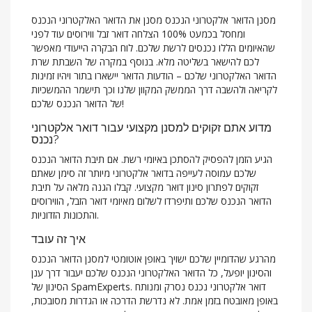
מסנן הדואר אלקטרוני הנכנס מסנן את הדואר האלקטרוני הנכנס
ומחסל בכמעט 100% הצלחה דואר זבל ווירוסים עוד לפני
שהאיומים הללו נכנסים לרשת שלכם. לוח הבקרה הייעודי מאפשר
לכם להישאר בשליטה מלא. בנוסף במקרה של השבתת שרת
הדואר האלקטרוני שלכם – הודעות הדואר יישארו בתור ויהיו זמינות
לקריאה ולהשבה דרך הממשק המקוון שלנו וכך תישמר ההמשכיות
של הדואר הנכנס שלכם!
מדוע אתם זקוקים למסנן מקצועי עבור דואר אלקטרוני
נכנס?
הגיע הזמן להפסיק להסתכן באיומי רשת. אם תיבת הדואר הנכנס
שלכם עמוסה לעייפה בדואר אלקטרוני מיותר זה סימן שאתם
זקוקים לפתרון סינון דואר מקצועי. קבלו הגנה מלאה על תיבת
הדואר הנכנס שלכם ותיפרדו לשלום מאיומי דואר הזבל, הווירוסים
והתכונות הזדוניות.
איך זה עובד
מהרגע שהדומיין שלכם ישויך באופן אוטומטי למסנן הדואר הנכנס
והסינון יופעל, כל הדואר האלקטרוני הנכנס שלכם יעבור דרך ענן
הסינון של SpamExperts. דואר אלקטרוני נכנס נסרק ומנותח
באופן מאובטח בזמן אמת. לא נדרשת הדרכה או הגדרות מסובכות,